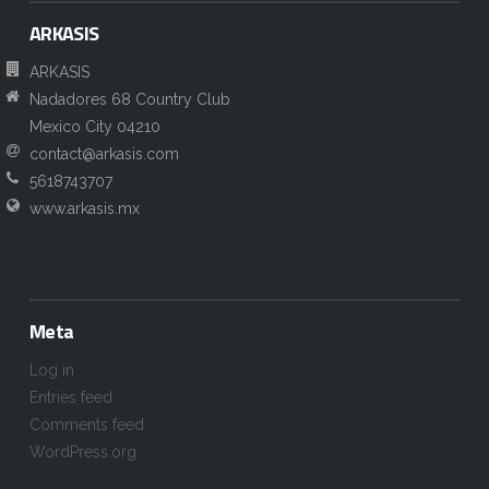
ARKASIS
ARKASIS
Nadadores 68 Country Club
Mexico City 04210
contact@arkasis.com
5618743707
www.arkasis.mx
Meta
Log in
Entries feed
Comments feed
WordPress.org