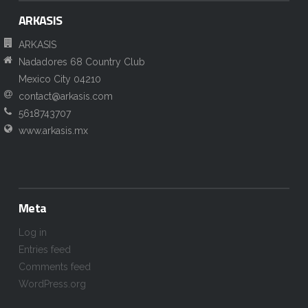
ARKASIS
ARKASIS
Nadadores 68 Country Club
Mexico City 04210
contact@arkasis.com
5618743707
www.arkasis.mx
Meta
Log in
Entries feed
Comments feed
WordPress.org