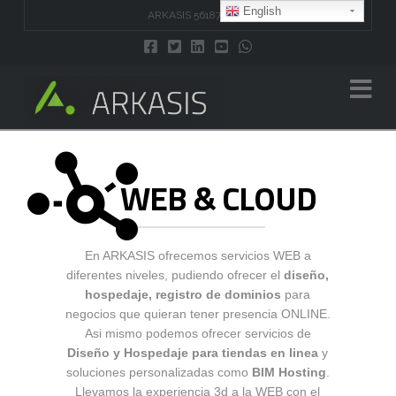
English
ARKASIS 5618743707
Na
WEB & CLOUD
En ARKASIS ofrecemos servicios WEB a
diferentes niveles, pudiendo ofrecer el
diseño,
hospedaje, registro de dominios
para
negocios que quieran tener presencia ONLINE.
Asi mismo podemos ofrecer servicios de
Diseño y Hospedaje para tiendas en linea
y
soluciones personalizadas como
BIM Hosting
.
Llevamos la experiencia 3d a la WEB con el